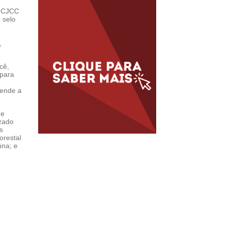
o CJCC
 selo
,
cê,
 para
fende a
de
izado
s
orestal
úna; e