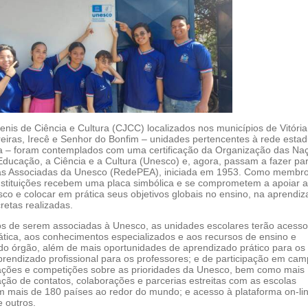
nis de Ciência e Cultura (CJCC) localizados nos municípios de Vitória
reiras, Irecê e Senhor do Bonfim – unidades pertencentes à rede estad
a – foram contemplados com uma certificação da Organização das Na
Educação, a Ciência e a Cultura (Unesco) e, agora, passam a fazer pa
as Associadas da Unesco (RedePEA), iniciada em 1953. Como membr
stituições recebem uma placa simbólica e se comprometem a apoiar a
co e colocar em prática seus objetivos globais no ensino, na aprendi
retas realizadas.
s de serem associadas à Unesco, as unidades escolares terão acesso
ática, aos conhecimentos especializados e aos recursos de ensino e
o órgão, além de mais oportunidades de aprendizado prático para os
prendizado profissional para os professores; e de participação em ca
rações e competições sobre as prioridades da Unesco, bem como mais
ção de contatos, colaborações e parcerias estreitas com as escolas
em mais de 180 países ao redor do mundo; e acesso à plataforma on-li
 outros.