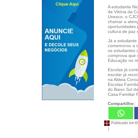
A estudante Ni
de Vitória da C
Unesco, o CJCC
chamar a atenç
oportunidades p
cultura de paz 
Já a estudante 
comemorou a co
os estudantes 
comprova que o
Educação no m
Escolas já con
escolar já reco
na Aldeia Coro
Escolas Família
do Baixo Sul da
Casa Familiar 
Compartilhe:
Publicado em
D
|