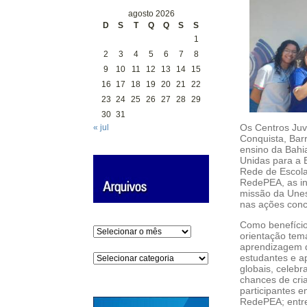
agosto 2026
D
S
T
Q
Q
S
S
1
2
3
4
5
6
7
8
9
10
11
12
13
14
15
16
17
18
19
20
21
22
23
24
25
26
27
28
29
30
31
Os Centros Juve
« jul
Conquista, Bar
ensino da Bahi
Unidas para a 
Rede de Escol
RedePEA, as in
missão da Unes
nas ações conc
Como benefício
Arquivos
orientação tem
aprendizagem d
Categorias
estudantes e a
globais, celeb
chances de cria
participantes 
RedePEA; entre