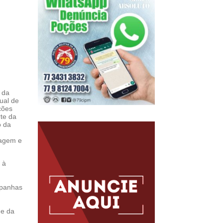
 da
ual de
ções
rte da
o da
zagem e
 à
mpanhas
ne da