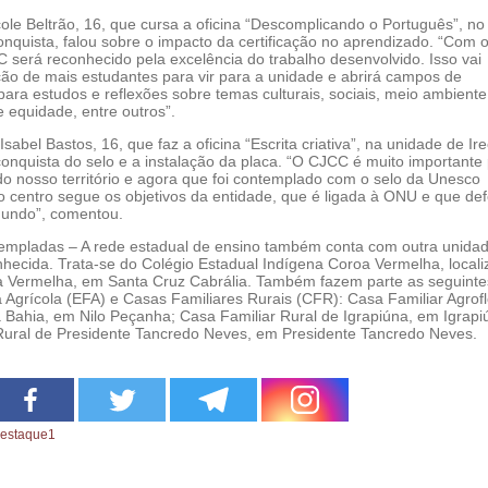
cole Beltrão, 16, que cursa a oficina “Descomplicando o Português”, n
onquista, falou sobre o impacto da certificação no aprendizado. “Com o
 será reconhecido pela excelência do trabalho desenvolvido. Isso vai
ão de mais estudantes para vir para a unidade e abrirá campos de
ara estudos e reflexões sobre temas culturais, sociais, meio ambiente
e equidade, entre outros”.
Isabel Bastos, 16, que faz a oficina “Escrita criativa”, na unidade de Ire
nquista do selo e a instalação da placa. “O CJCC é muito importante
do nosso território e agora que foi contemplado com o selo da Unesco
 centro segue os objetivos da entidade, que é ligada à ONU e que de
undo”, comentou.
templadas – A rede estadual de ensino também conta com outra unida
nhecida. Trata-se do Colégio Estadual Indígena Coroa Vermelha, local
a Vermelha, em Santa Cruz Cabrália. Também fazem parte as seguinte
 Agrícola (EFA) e Casas Familiares Rurais (CFR): Casa Familiar Agrofl
 Bahia, em Nilo Peçanha; Casa Familiar Rural de Igrapiúna, em Igrapi
Rural de Presidente Tancredo Neves, em Presidente Tancredo Neves.
estaque1