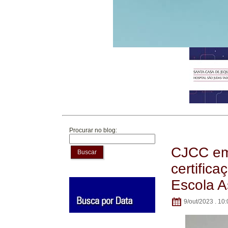
Procurar no blog:
CJCC em 
Buscar
certific
Escola 
9/out/2023 . 10: