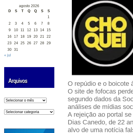
agosto 2026
D
S
T
Q
Q
S
S
1
2
3
4
5
6
7
8
9
10
11
12
13
14
15
16
17
18
19
20
21
22
23
24
25
26
27
28
29
30
31
« jul
O repúdio e o boicote 
O site de fofocas perd
segundo dados da Soci
Arquivos
análises de mídias soc
Categorias
A rejeição ao portal s
Dias Canedo, de 22 ano
alvo de uma notícia fa