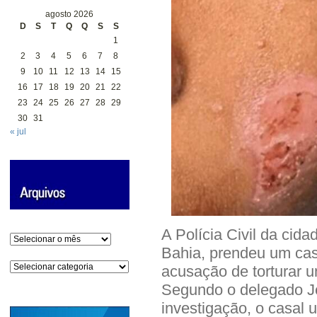
agosto 2026
D
S
T
Q
Q
S
S
1
2
3
4
5
6
7
8
9
10
11
12
13
14
15
16
17
18
19
20
21
22
23
24
25
26
27
28
29
30
31
« jul
A Polícia Civil da cida
Arquivos
Bahia, prendeu um casa
Categorias
acusação de torturar u
Segundo o delegado Je
investigação, o casal u