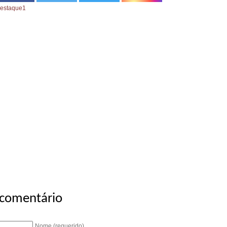
estaque1
 comentário
Nome (requerido)