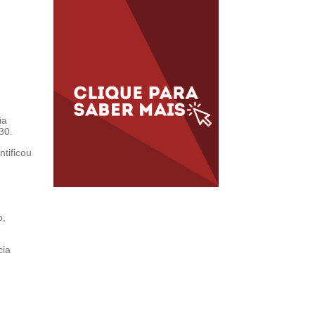
ia
30.
ntificou
o,
cia