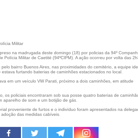
lícia Militar
reso na madrugada deste domingo (18) por policias da 94º Companh
 Polícia Militar de Caetité (94ºCIPM). A ação ocorreu por volta das 2h
pelo bairro Buenos Aires, nas proximidades do cemitério, a equipe ide
stava furtando baterias de caminhões estacionados no local.
tava em um veículo VW Parati, próximo a dois caminhões, em atitude
o, os policiais encontraram sob sua posse quatro baterias de caminhã
m aparelho de som e um botijão de gás.
ial proveniente de furtos e o indivíduo foram apresentados na delega
a adoção das medidas cabíveis.