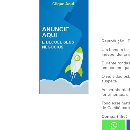
Reprodução | Po
Um homem foi p
Independente de
Durante rondas 
um homem que e
O indivíduo es
suspeita.
Ao ser abordad
ferramentas, u
Todo esse mater
de Caetité par
Compartilhe: