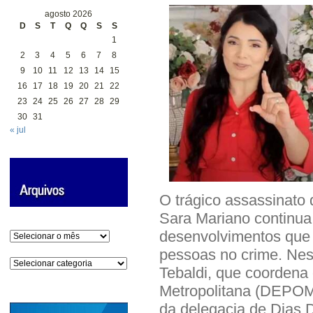
agosto 2026
D
S
T
Q
Q
S
S
1
2
3
4
5
6
7
8
9
10
11
12
13
14
15
16
17
18
19
20
21
22
23
24
25
26
27
28
29
30
31
« jul
O trágico assassinato
Sara Mariano continua 
desenvolvimentos que 
Arquivos
pessoas no crime. Nes
Categorias
Tebaldi, que coordena
Metropolitana (DEPOM),
da delegacia de Dias 