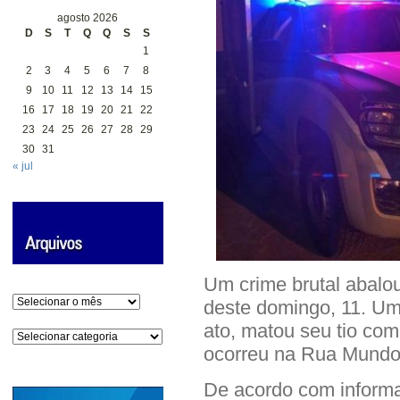
agosto 2026
D
S
T
Q
Q
S
S
1
2
3
4
5
6
7
8
9
10
11
12
13
14
15
16
17
18
19
20
21
22
23
24
25
26
27
28
29
30
31
« jul
Um crime brutal abalou
Arquivos
deste domingo, 11. Um 
ato, matou seu tio co
Categorias
ocorreu na Rua Mundo
De acordo com informaç