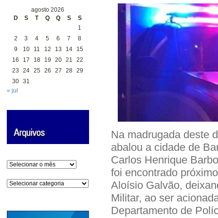
agosto 2026
D
S
T
Q
Q
S
S
1
2
3
4
5
6
7
8
9
10
11
12
13
14
15
16
17
18
19
20
21
22
23
24
25
26
27
28
29
30
31
« jul
Na madrugada deste do
abalou a cidade de Ba
Carlos Henrique Barbo
Arquivos
foi encontrado próximo
Categorias
Aloísio Galvão, deixa
Militar, ao ser acionad
Departamento de Políc