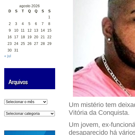
agosto 2026
D
S
T
Q
Q
S
S
1
2
3
4
5
6
7
8
9
10
11
12
13
14
15
16
17
18
19
20
21
22
23
24
25
26
27
28
29
30
31
« jul
Arquivos
Um mistério tem deixad
Vitória da Conquista.
Categorias
Um jovem, ex-funcionár
desaparecido há vários