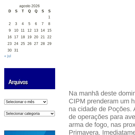
agosto 2026
D
S
T
Q
Q
S
S
1
2
3
4
5
6
7
8
9
10
11
12
13
14
15
16
17
18
19
20
21
22
23
24
25
26
27
28
29
30
31
« jul
Na manhã deste domingo
CIPM prenderam um ho
Arquivos
na cidade de Poções. A
Categorias
de operações para ave
arma de fogo, nas pro
Primavera. Imediatamen