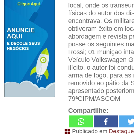
local, onde os transeu
físicas do autor dos di
encontrava. Os milita
obtiveram êxito em loc
abordagem e revista p
posse os seguintes mat
Rossi; 01 munição inta
Veículo Volkswagen Gol
ilícito, o autor foi c
arma de fogo, para as 
removido ao pátio da 
apresentado posteriorm
79ªCIPM/ASCOM
Compartilhe:
Publicado em
Destaqu