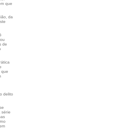
gem que
ião, da
ste
é
tou
s de
o
rática
e
o que
m
 delito
 se
 série
mas
imo
 em