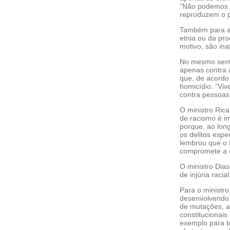
“Não podemos s
reproduzem o pa
Também para a 
etnia ou da pro
motivo, são ina
No mesmo senti
apenas contra a
que, de acordo
homicídio. “Vi
contra pessoas
O ministro Rica
de racismo é im
porque, ao lon
os delitos esp
lembrou que o B
compromete a 
O ministro Dias
de injúria racial
Para o ministro
desenvolvendo 
de mutações, a
constitucionai
exemplo para t