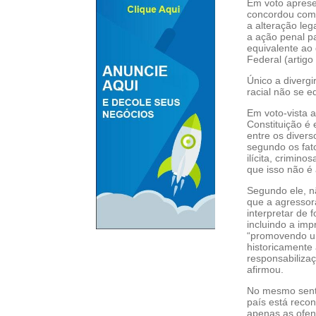
Em voto aprese
concordou com 
a alteração le
a ação penal pa
equivalente ao 
Federal (artigo 
Único a divergi
racial não se e
Em voto-vista 
Constituição é 
entre os divers
segundo os fat
ilícita, crimin
que isso não é 
Segundo ele, n
que a agressora
interpretar de 
incluindo a impr
“promovendo um
historicamente 
responsabiliza
afirmou.
No mesmo senti
país está recon
apenas as ofen