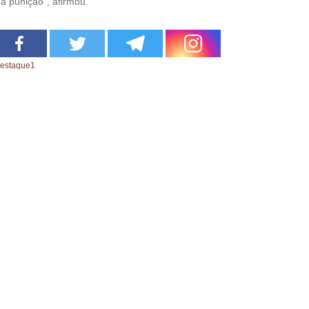
a punição”, afirmou.
estaque1