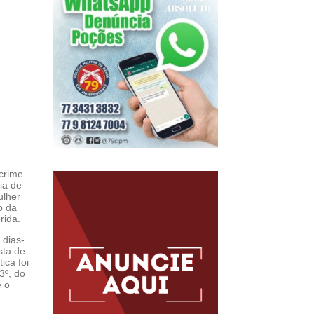
 crime
ia de
ulher
o da
rida.
 dias-
sta de
ica foi
3º, do
e o