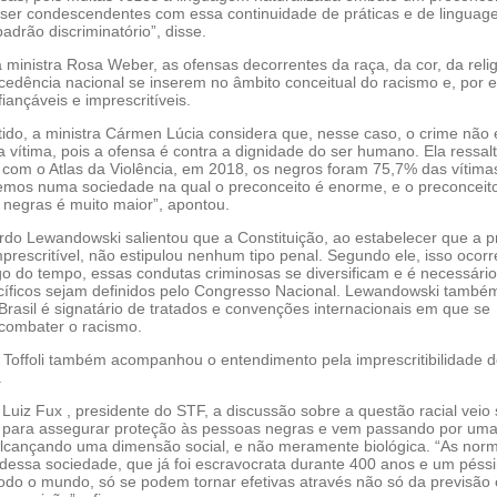
er condescendentes com essa continuidade de práticas e de lingua
drão discriminatório”, disse.
ministra Rosa Weber, as ofensas decorrentes da raça, da cor, da relig
cedência nacional se inserem no âmbito conceitual do racismo e, por e
fiançáveis e imprescritíveis.
do, a ministra Cármen Lúcia considera que, nesse caso, o crime não 
 vítima, pois a ofensa é contra a dignidade do ser humano. Ela ressal
 com o Atlas da Violência, em 2018, os negros foram 75,7% das vítima
vemos numa sociedade na qual o preconceito é enorme, e o preconceit
 negras é muito maior”, apontou.
rdo Lewandowski salientou que a Constituição, ao estabelecer que a p
prescritível, não estipulou nenhum tipo penal. Segundo ele, isso ocorr
go do tempo, essas condutas criminosas se diversificam e é necessári
ecíficos sejam definidos pelo Congresso Nacional. Lewandowski també
rasil é signatário de tratados e convenções internacionais em que se
combater o racismo.
 Toffoli também acompanhou o entendimento pela imprescritibilidade do
.
 Luiz Fux , presidente do STF, a discussão sobre a questão racial veio
para assegurar proteção às pessoas negras e vem passando por uma
lcançando uma dimensão social, e não meramente biológica. “As nor
s dessa sociedade, que já foi escravocrata durante 400 anos e um péss
odo o mundo, só se podem tornar efetivas através não só da previsão