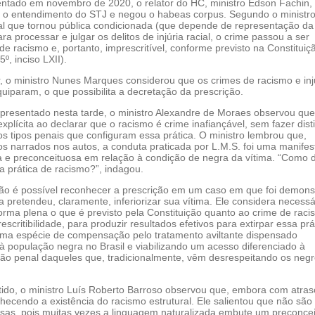
ntado em novembro de 2020, o relator do HC, ministro Edson Fachin,
o entendimento do STJ e negou o habeas corpus. Segundo o ministr
gal que tornou pública condicionada (que depende de representação da 
ra processar e julgar os delitos de injúria racial, o crime passou a ser
de racismo e, portanto, imprescritível, conforme previsto na Constituiç
5º, inciso LXII).
r, o ministro Nunes Marques considerou que os crimes de racismo e inj
quiparam, o que possibilita a decretação da prescrição.
apresentado nesta tarde, o ministro Alexandre de Moraes observou que
explícita ao declarar que o racismo é crime inafiançável, sem fazer dist
os tipos penais que configuram essa prática. O ministro lembrou que,
os narrados nos autos, a conduta praticada por L.M.S. foi uma manife
osa e preconceituosa em relação à condição de negra da vítima. “Como d
a prática de racismo?”, indagou.
ão é possível reconhecer a prescrição em um caso em que foi demons
 pretendeu, claramente, inferiorizar sua vítima. Ele considera necessá
forma plena o que é previsto pela Constituição quanto ao crime de raci
escritibilidade, para produzir resultados efetivos para extirpar essa prá
a espécie de compensação pelo tratamento aviltante dispensado
à população negra no Brasil e viabilizando um acesso diferenciado à
ção penal daqueles que, tradicionalmente, vêm desrespeitando os negr
do, o ministro Luís Roberto Barroso observou que, embora com atras
hecendo a existência do racismo estrutural. Ele salientou que não são
sas, pois muitas vezes a linguagem naturalizada embute um preconcei