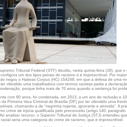
upremo Tribunal Federal (STF) decidiu, nesta quinta-feira (28), que o
al configura um dos tipos penais de racismo e é imprescritível. Por maior
iado negou o Habeas Corpus (HC) 154248, em que a defesa de uma m
ter ofendido uma trabalhadora com termos racistas pedia a declaraçã
condenação, porque tinha mais de 70 anos quando a sentença foi profe
ente com 80 anos, foi condenada, em 2013, a um ano de reclusão e 10
o da Primeira Vara Criminal de Brasília (DF) por ter ofendido uma frenti
tíveis, chamando-a de “negrinha nojenta, ignorante e atrevida”. A prát
 crime de injúria qualificada pelo preconceito (artigo 140, parágrafo 
Ao analisar recurso, o Superior Tribunal de Justiça (STJ) entendeu qu
a racial seria uma categoria do crime de racismo, que é imprescritível.