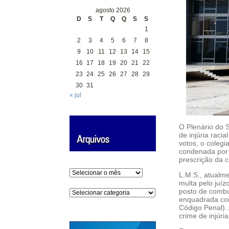
agosto 2026
D
S
T
Q
Q
S
S
1
2
3
4
5
6
7
8
9
10
11
12
13
14
15
16
17
18
19
20
21
22
23
24
25
26
27
28
29
30
31
« jul
O Plenário do S
de injúria raci
votos, o coleg
condenada por 
prescrição da 
Arquivos
L.M.S., atualm
multa pelo juíz
posto de combus
Categorias
enquadrada como
Código Penal). 
crime de injúri