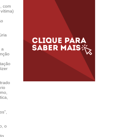
o, com
vítima)
ão
úria
 a
inção
stação
izer
trado
rio
smo,
tica,
os”,
o, o
to.