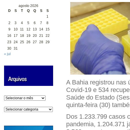
agosto 2026
D
S
T
Q
Q
S
S
1
2
3
4
5
6
7
8
9
10
11
12
13
14
15
16
17
18
19
20
21
22
23
24
25
26
27
28
29
30
31
« jul
A Bahia registrou nas
Covid-19 e 534 recupe
Saúde do Estado (Sesa
Arquivos
quinta-feira (30) també
Categorias
Dos 1.233.799 casos c
pandemia, 1.204.371 j