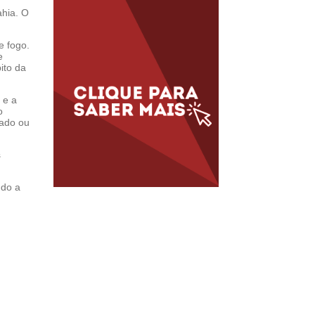
ahia. O
e fogo.
e
ito da
 e a
o
cado ou
s
ndo a