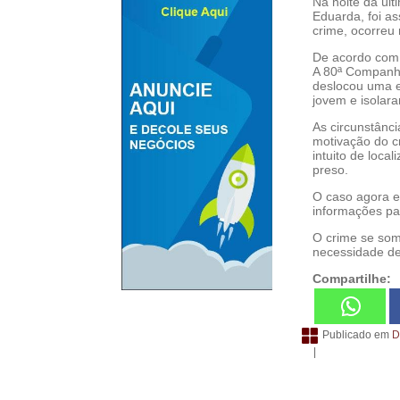
Na noite da últ
Eduarda, foi as
crime, ocorreu n
De acordo com i
A 80ª Companhi
deslocou uma eq
jovem e isolara
As circunstânc
motivação do cr
intuito de loca
preso.
O caso agora es
informações par
O crime se som
necessidade de
Compartilhe:
Publicado em
D
|