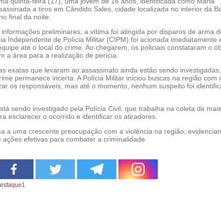
ima quinta-feira (17), uma jovem de 16 anos, identificada como Maria
sassinada a tiros em Cândido Sales, cidade localizada no interior da B
o final da noite.
nformações preliminares, a vítima foi atingida por disparos de arma d
a Independente de Polícia Militar (CIPM) foi acionada imediatamente 
uipe até o local do crime. Ao chegarem, os policiais constataram o ób
m a área para a realização de perícia.
ias exatas que levaram ao assassinato ainda estão sendo investigadas,
ime permanece incerta. A Polícia Militar iniciou buscas na região com 
lizar os responsáveis, mas até o momento, nenhum suspeito foi identifi
tá sendo investigado pela Polícia Civil, que trabalha na coleta de mai
a esclarecer o ocorrido e identificar os atiradores.
a a uma crescente preocupação com a violência na região, evidencia
 ações efetivas para combater a criminalidade.
estaque1