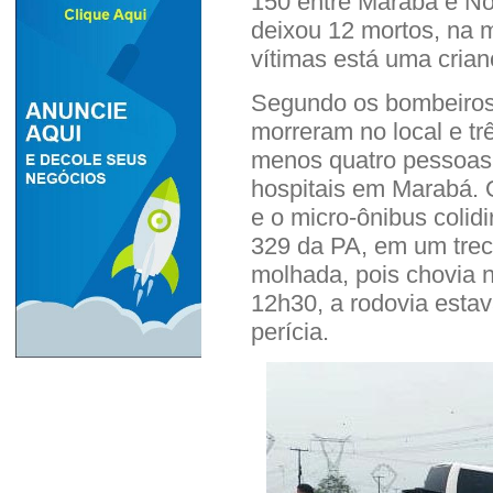
150 entre Marabá e No
deixou 12 mortos, na m
vítimas está uma crian
Segundo os bombeiros 
morreram no local e t
menos quatro pessoas 
hospitais em Marabá.
e o micro-ônibus colid
329 da PA, em um trech
molhada, pois chovia 
12h30, a rodovia estav
perícia.