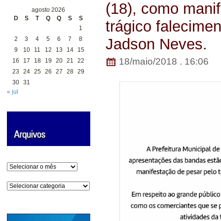
(18), como manif
agosto 2026
D
S
T
Q
Q
S
S
trágico falecime
1
2
3
4
5
6
7
8
Jadson Neves.
9
10
11
12
13
14
15
18/maio/2018 . 16:06
16
17
18
19
20
21
22
23
24
25
26
27
28
29
30
31
« jul
Arquivos
Categorias