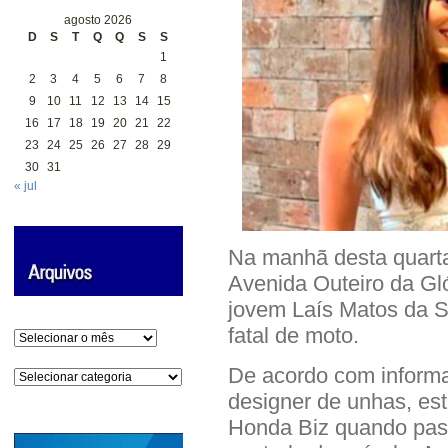
agosto 2026
D
S
T
Q
Q
S
S
1
2
3
4
5
6
7
8
9
10
11
12
13
14
15
16
17
18
19
20
21
22
23
24
25
26
27
28
29
30
31
« jul
Na manhã desta quarta-
Avenida Outeiro da Gl
jovem Laís Matos da S
fatal de moto.
Arquivos
De acordo com informa
Categorias
designer de unhas, es
Honda Biz quando pas