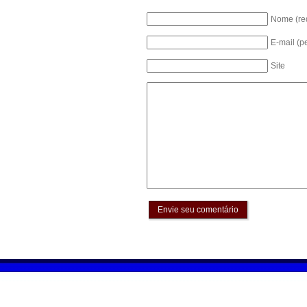
Nome (re
E-mail (p
Site
Envie seu comentário