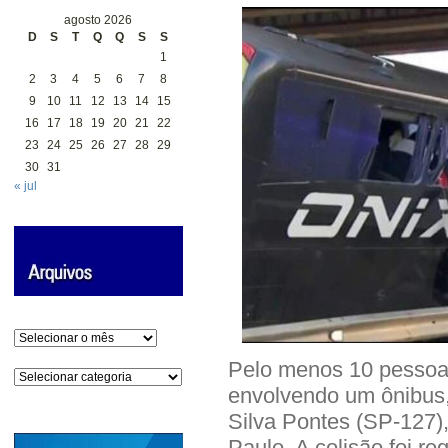
agosto 2026
D
S
T
Q
Q
S
S
1
2
3
4
5
6
7
8
9
10
11
12
13
14
15
16
17
18
19
20
21
22
23
24
25
26
27
28
29
30
31
« jul
Arquivos
Pelo menos 10 pessoa
Categorias
envolvendo um ônibus,
Silva Pontes (SP-127), 
Paulo. A colisão foi r