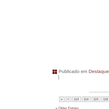
Publicado em
Destaqu
|
«
<
113
114
115
116
« Older Entries