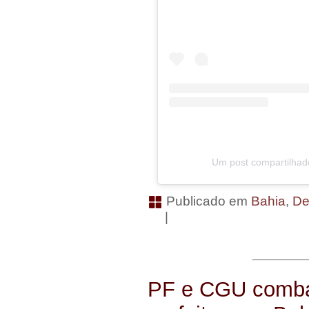
Um post compartilhad
Publicado em
Bahia
,
De
|
PF e CGU combat