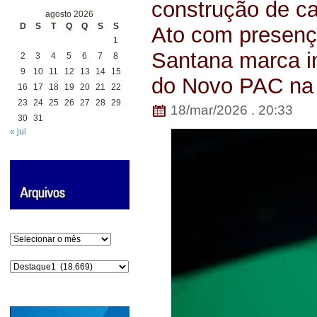
construção de 
agosto 2026
D
S
T
Q
Q
S
S
Ato com presenç
1
Santana marca i
2
3
4
5
6
7
8
9
10
11
12
13
14
15
do Novo PAC na
16
17
18
19
20
21
22
23
24
25
26
27
28
29
18/mar/2026 . 20:33
30
31
« jul
Arquivos
Categorias